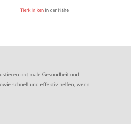
Tierkliniken
in der Nähe
austieren optimale Gesundheit und
owie schnell und effektiv helfen, wenn
“