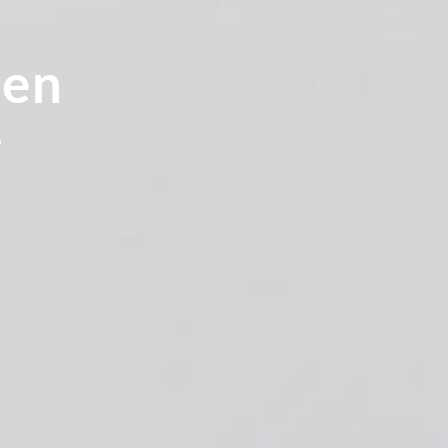
gen
s